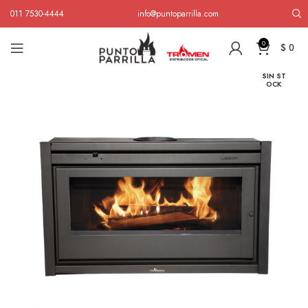
011 7530-4444
info@puntoparrilla.com
Inicio
Calefactores de pie
Salamandra Tromen Lisboa
0
$
0
SIN ST
OCK